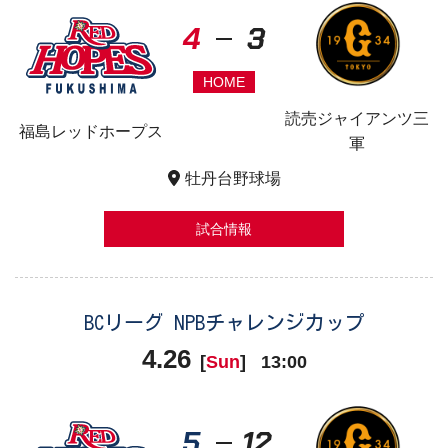
4
3
HOME
読売ジャイアンツ三
福島レッドホープス
軍
牡丹台野球場
試合情報
BCリーグ NPBチャレンジカップ
4.26
[
Sun
]
13:00
5
12