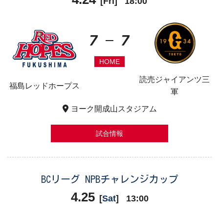
[
Fri
]
18:00
7
7
HOME
読売ジャイアンツ三
福島レッドホープス
軍
ヨーク開成山スタジアム
試合情報
BCリーグ NPBチャレンジカップ
4.25
[
Sat
]
13:00