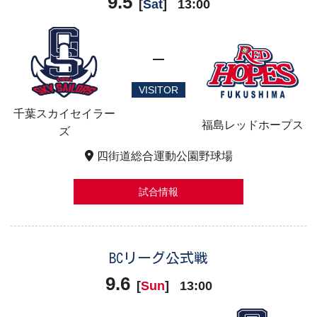
9.5
[
Sat
]
13:00
VISITOR
千葉スカイセイラー
福島レッドホープス
ズ
四街道総合運動公園野球場
試合情報
BCリーグ公式戦
9.6
[
Sun
]
13:00