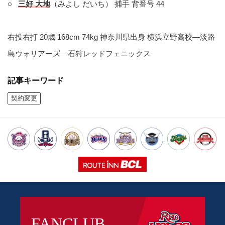
○
三好 大地
（みよし だいち） 捕手 背番号 44
右投右打 20歳 168cm 74kg 神奈川県出身 横浜立野高校―淡路
島ウォリアーズ―石狩レッドフェニックス
記事キーワード
契約変更