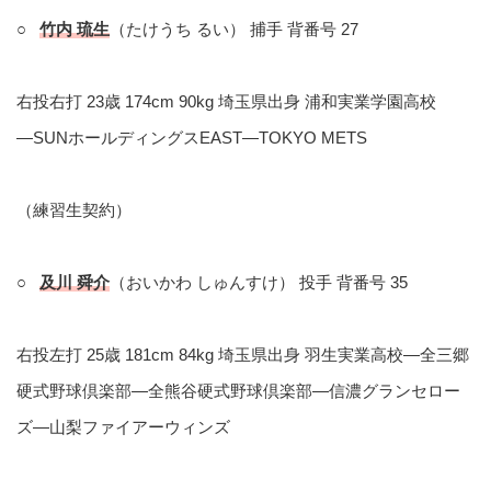
○
竹内 琉生
（たけうち るい） 捕手 背番号 27
右投右打 23歳 174cm 90kg 埼玉県出身 浦和実業学園高校
―SUNホールディングスEAST―TOKYO METS
（練習生契約）
○
及川 舜介
（おいかわ しゅんすけ） 投手 背番号 35
右投左打 25歳 181cm 84kg 埼玉県出身 羽生実業高校―全三郷
硬式野球倶楽部―全熊谷硬式野球倶楽部―信濃グランセロー
ズ―山梨ファイアーウィンズ