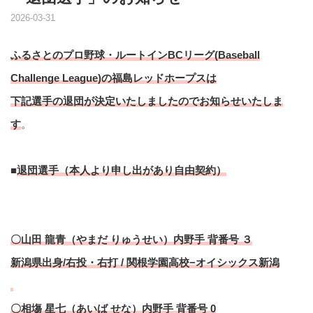
2026-03-31
ふるさとのプロ野球・ルートインBCリーグ(Baseball
Challenge League)の福島レッドホープスは
下記選手の退団が決定いたしましたのでお知らせいたしま
す
。
■
退団選手（本人より申し出があり自由契約）
〇山田 龍青（やまだ りゅうせい）内野手 背番号 ３
新潟県出身/右投・右打 / 関根学園⾼校−オイシックス新潟
〇相塲 星七（あいば せな）内野手 背番号 0