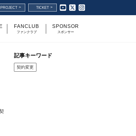
>
>
I PROJECT
TICKET
E
FANCLUB
SPONSOR
ファンクラブ
スポンサー
記事キーワード
契約変更
り契