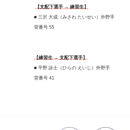
【支配下選手 → 練習生】
■ 三沢 大成（みさわ たいせい）外野手
背番号 55
【練習生 → 支配下選手】
■ 平野 詠士（ひらの えいじ）外野手
背番号 41