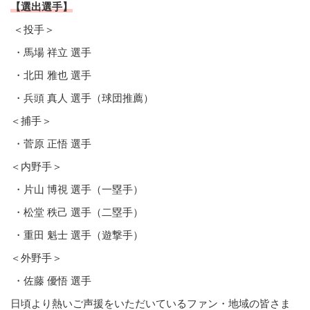
【選出選手】
＜投手＞
・馬場 祥立 選手
・北田 雅也 選手
・兵頭 真人 選手（球団推薦）
＜捕手＞
・菅原 正悟 選手
＜内野手＞
・片山 博視 選手（一塁手）
・松堂 秩己 選手（二塁手）
・重田 魁士 選手（遊撃手）
＜外野手＞
・佐藤 優悟 選手
日頃より熱いご声援をいただいているファン・地域の皆さま