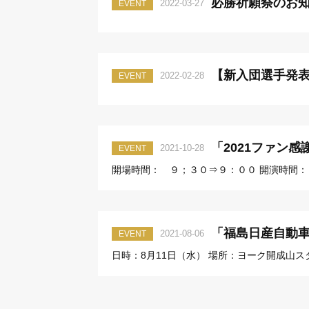
必勝祈願祭のお
2022-03-27
EVENT
【新入団選手発
2022-02-28
EVENT
「2021ファン
2021-10-28
EVENT
開場時間： ９；３０⇒９：００ 開演時間
「福島日産自動
2021-08-06
EVENT
日時：8月11日（水） 場所：ヨーク開成山