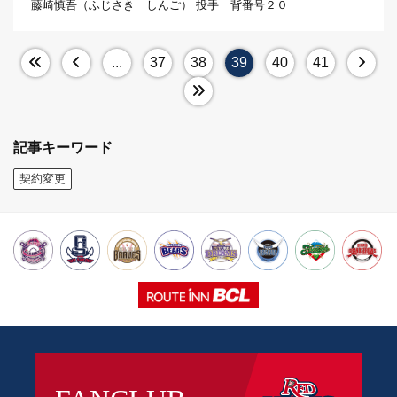
藤崎慎吾（ふじさき しんご） 投手 背番号２０
...
37
38
39
40
41
記事キーワード
契約変更